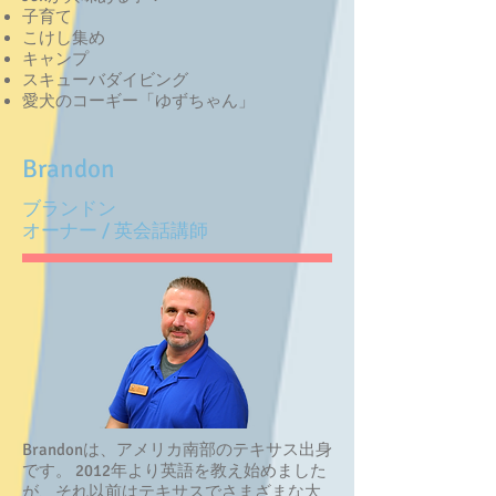
子育て
こけし集め
キャンプ
スキューバダイビング
愛犬のコーギー「ゆずちゃん」
Brandon
ブランドン
オーナー / 英会話講師
Brandonは、アメリカ南部のテキサス出身
です。 2012年より英語を教え始めました
が、それ以前はテキサスでさまざまな大