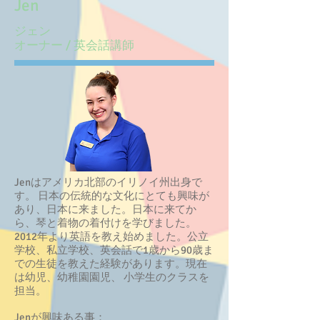
Jen
ジェン
オーナー / 英会話講師
Jenはアメリカ北部のイリノイ州出身で
す。 日本の伝統的な文化にとても興味が
あり、日本に来ました。日本に来てか
ら、琴と着物の着付けを学びました。
2012年より英語を教え始めました。公立
学校、私立学校、英会話で1歳から90歳ま
での生徒を教えた経験があります。現在
は幼児、幼稚園園児、 小学生のクラスを
担当。
Jenが興味ある事：